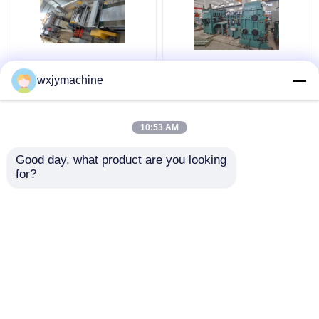
길이 기계 120KW에 줄
스테인레스 강 SUS304
wxjymachine
인 500 밀리미터 내지
316L 회전형 전단기 비
3000 밀리미터 길이 금
행은 길이 선 0.3에 잘렸
속
습니다 - 2 Ｘ 1000
10:53 AM
최고의 가격
최고의 가격
Good day, what product are you looking 
for?
연락처
연락처
더 많은 것을 전망하십시
오
홈
사이트맵
연락처
Desktop Site
사이트맵
Privacy Policy