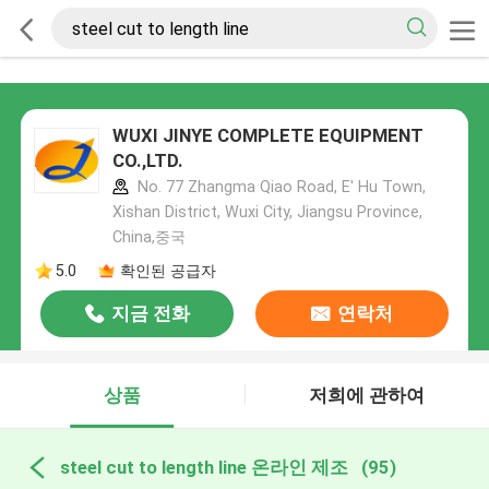
WUXI JINYE COMPLETE EQUIPMENT
CO.,LTD.
No. 77 Zhangma Qiao Road, E' Hu Town,
Xishan District, Wuxi City, Jiangsu Province,
China,중국
5.0
확인된 공급자
지금 전화
연락처
상품
저희에 관하여
steel cut to length line 온라인 제조
(95)