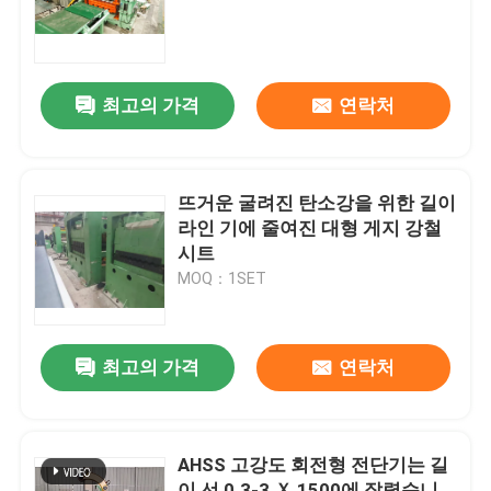
공장 여행
최고의 가격
연락처
연락주세요
뉴스
뜨거운 굴려진 탄소강을 위한 길이
라인 기에 줄여진 대형 게지 강철
시트
경우
MOQ：1SET
금속 틈새선
최고의 가격
연락처
틈새선 기계
AHSS 고강도 회전형 전단기는 길
정확성 틈새선
이 선 0.3-3 Ｘ 1500에 잘렸습니