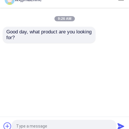
홈
사이트맵
연락처
Desktop Site
사이트맵
Privacy Policy
공장 여행
9:26 AM
Good day, what product are you looking 
품질
금속 틈새선
중국 공장.Copyright © 2026
연락주세요
for?
WUXI JINYE COMPLETE EQUIPMENT CO.,LTD.. All
Rights Reserved.
뉴스
경우
금속 틈새선
틈새선 기계
정확성 틈새선